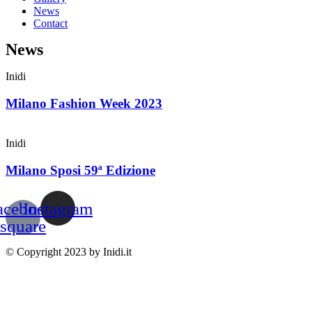
News
Contact
News
Inidi
Milano Fashion Week 2023
Inidi
Milano Sposi 59ª Edizione
acebook-
Instagram
square
© Copyright 2023 by Inidi.it