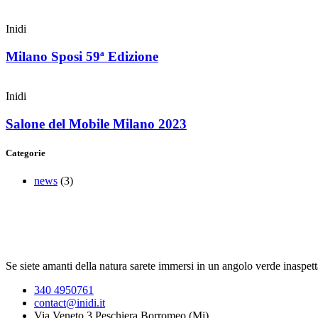
Inidi
Milano Sposi 59ª Edizione
Inidi
Salone del Mobile Milano 2023
Categorie
news
(3)
Se siete amanti della natura sarete immersi in un angolo verde inaspett
340 4950761
contact@inidi.it
Via Veneto 3 Peschiera Borromeo (Mi)